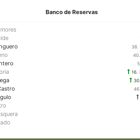
Banco de Reservas
Amores
alde
nguero
38.
eno
40.
ntero
5
oria
16.
Vega
30
astro
46
gulo
tro
squera
tado