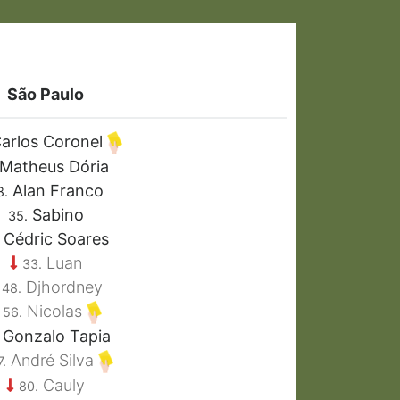
São Paulo
arlos Coronel
Matheus Dória
Alan Franco
8.
Sabino
35.
Cédric Soares
Luan
33.
Djhordney
48.
Nicolas
56.
Gonzalo Tapia
André Silva
7.
Cauly
80.