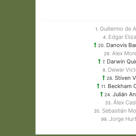
Guillermo de 
1.
Edgar Eliz
4.
Danovis Ba
20.
Alex Mor
29.
Darwin Qui
7.
Dewar Vict
8.
Stiven 
28.
Beckham C
11.
Julián An
24.
Álex Cas
33.
Sebastián Mo
35.
Jorge Hur
99.