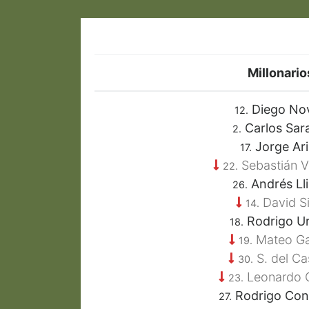
Millonario
Diego No
12.
Carlos Sar
2.
Jorge Ari
17.
Sebastián V
22.
Andrés Ll
26.
David Si
14.
Rodrigo U
18.
Mateo Ga
19.
S. del Cas
30.
Leonardo 
23.
Rodrigo Con
27.