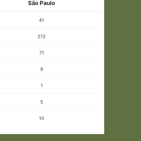
São Paulo
41
272
71
9
1
5
10