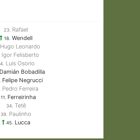
Rafael
23.
Wendell
18.
Hugo Leonardo
Igor Felisberto
Luis Osorio
4.
Damián Bobadilla
Felipe Negrucci
.
Pedro Ferreira
.
Ferreirinha
11.
Tetê
34.
Paulinho
39.
Lucca
45.