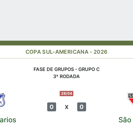
COPA SUL-AMERICANA - 2026
FASE DE GRUPOS - GRUPO C
3ª RODADA
28/04
x
0
0
arios
São