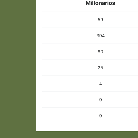
Millonarios
59
394
80
25
4
9
9