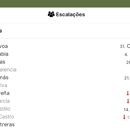
Escalações
s
voa
C
31.
abia
4.
as
2
alencia
inás
21.
lva
reña
rcía
tillo
14.
Castro
1
treras