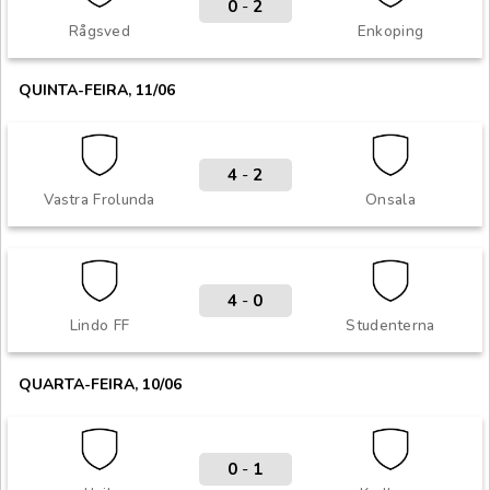
0
-
2
Rågsved
Enkoping
QUINTA-FEIRA, 11/06
4
-
2
Vastra Frolunda
Onsala
4
-
0
Lindo FF
Studenterna
QUARTA-FEIRA, 10/06
0
-
1