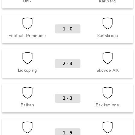
Unik
Karlberg
1
-
0
Football Primetime
Karlskrona
2
-
3
Lidköping
Skövde AIK
2
-
3
Balkan
Eskilsminne
1
-
5