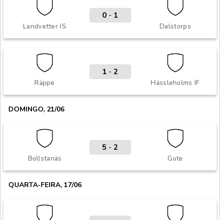
0
-
1
Landvetter IS
Dalstorps
1
-
2
Räppe
Hässleholms IF
DOMINGO, 21/06
5
-
2
Bollstanäs
Gute
QUARTA-FEIRA, 17/06