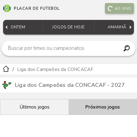
PLACAR DE FUTEBOL
AO VIVO
ONTEM
JOGOS DE HOJE
AMANHÃ
Liga dos Campeões da CONCACAF
Liga dos Campeões da CONCACAF - 2027
Últimos jogos
Próximos jogos