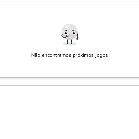
Não encontramos próximos jogos