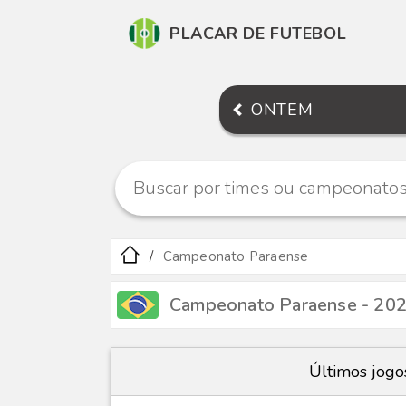
PLACAR DE FUTEBOL
ONTEM
Campeonato Paraense
Campeonato Paraense - 20
Últimos jogo