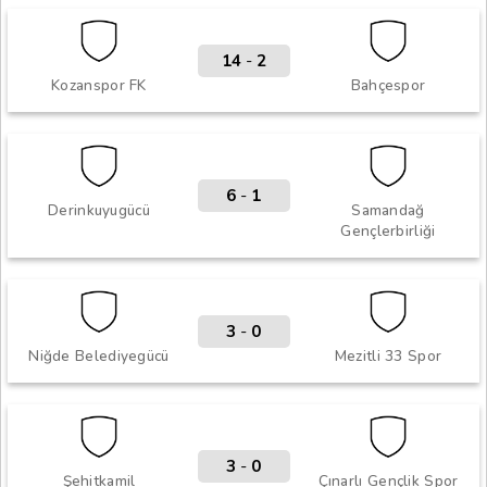
14
-
2
Kozanspor FK
Bahçespor
6
-
1
Derinkuyugücü
Samandağ
Gençlerbirliği
3
-
0
Niğde Belediyegücü
Mezitli 33 Spor
3
-
0
Şehitkamil
Çınarlı Gençlik Spor