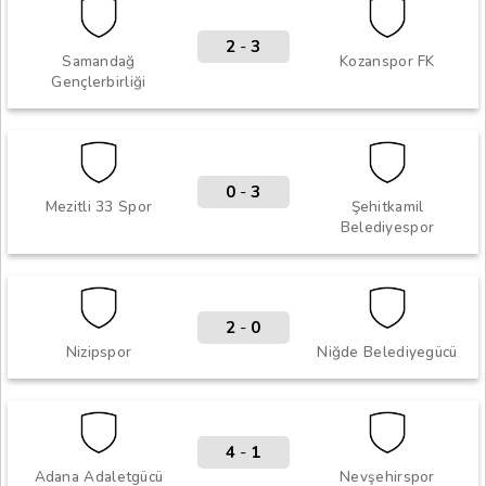
2
-
3
Samandağ
Kozanspor FK
Gençlerbirliği
0
-
3
Mezitli 33 Spor
Şehitkamil
Belediyespor
2
-
0
Nizipspor
Niğde Belediyegücü
4
-
1
Adana Adaletgücü
Nevşehirspor