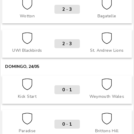
2
-
3
Wotton
Bagatelle
2
-
3
UWI Blackbirds
St. Andrew Lions
DOMINGO, 24/05
0
-
1
Kick Start
Weymouth Wales
0
-
1
Paradise
Brittons Hill