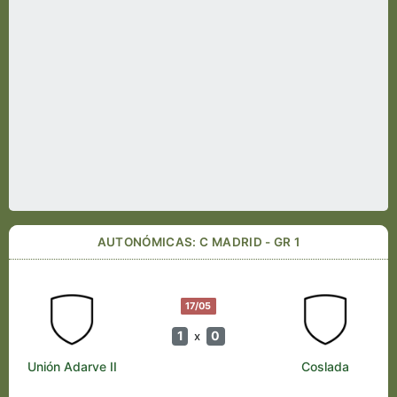
AUTONÓMICAS: C MADRID - GR 1
17/05
1
0
x
Unión Adarve II
Coslada