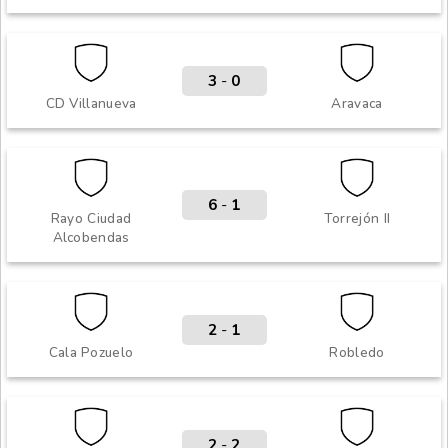
3
-
0
CD Villanueva
Aravaca
6
-
1
Rayo Ciudad
Torrejón II
Alcobendas
2
-
1
Cala Pozuelo
Robledo
2
-
2