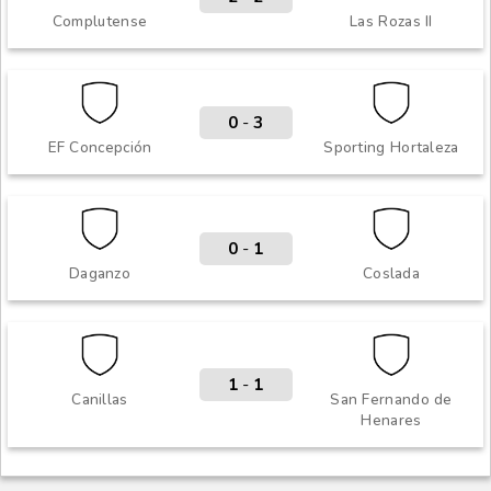
Complutense
Las Rozas II
0
-
3
EF Concepción
Sporting Hortaleza
0
-
1
Daganzo
Coslada
1
-
1
Canillas
San Fernando de
Henares