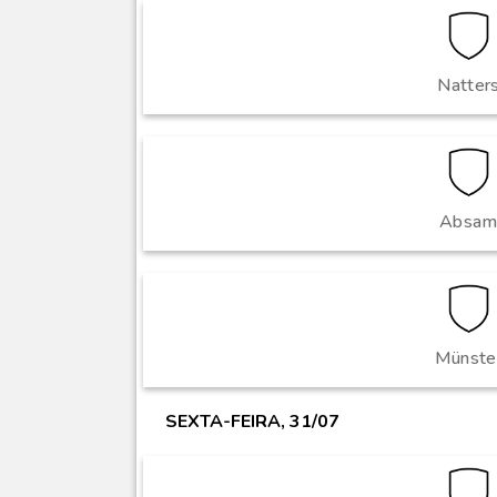
Natter
Absa
Münste
SEXTA-FEIRA, 31/07