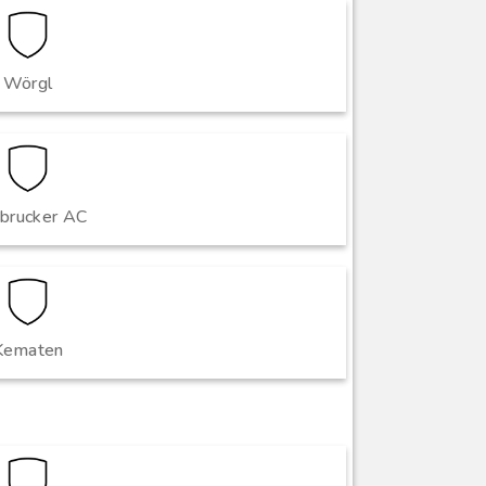
Wörgl
sbrucker AC
Kematen