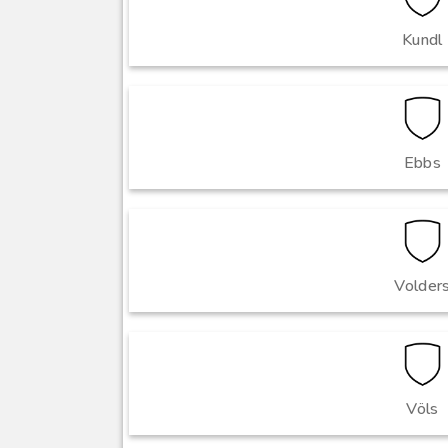
Kundl
Ebbs
Volder
Völs