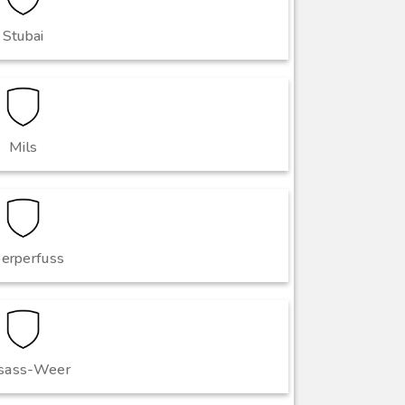
Stubai
Mils
erperfuss
sass-Weer