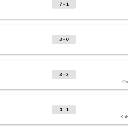
7
-
1
3
-
0
3
-
2
s
Ob
0
-
1
Kol