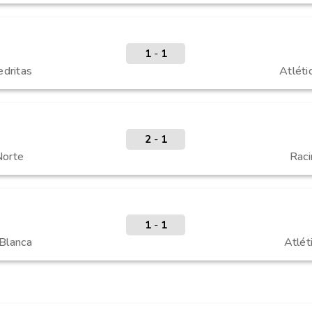
1
-
1
edritas
Atléti
2
-
1
Norte
Raci
1
-
1
 Blanca
Atlét