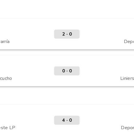
2
-
0
arría
Depo
0
-
0
acucho
Linier
4
-
0
Oeste LP
Depor