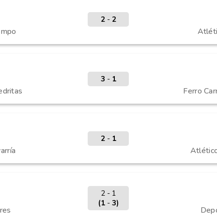
2
-
2
limpo
Atlét
3
-
1
edritas
Ferro Carr
2
-
1
arría
Atlétic
2 - 1
(1
-
3)
res
Depo