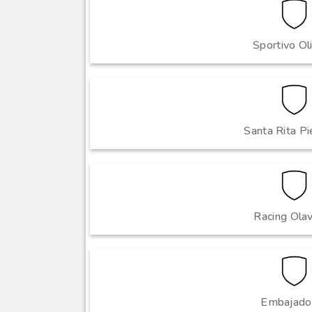
Sportivo O
Santa Rita Pi
Racing Olav
Embajado