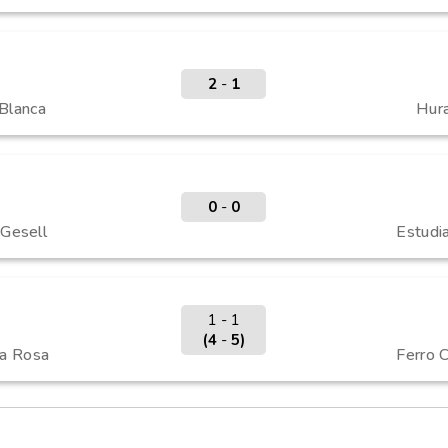
2
-
1
 Blanca
Hura
0
-
0
 Gesell
Estudia
1 - 1
(4
-
5)
ta Rosa
Ferro C