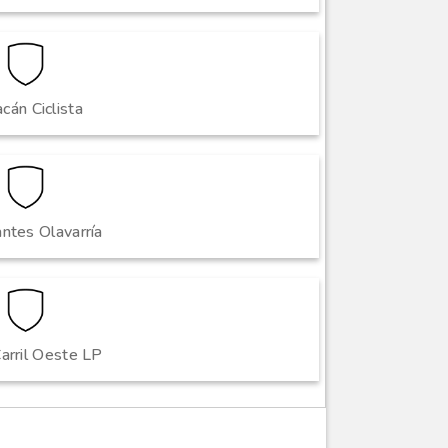
cán Ciclista
ntes Olavarría
arril Oeste LP