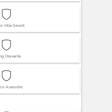
co Villa Gesell
ng Olavarría
ico Ayacucho