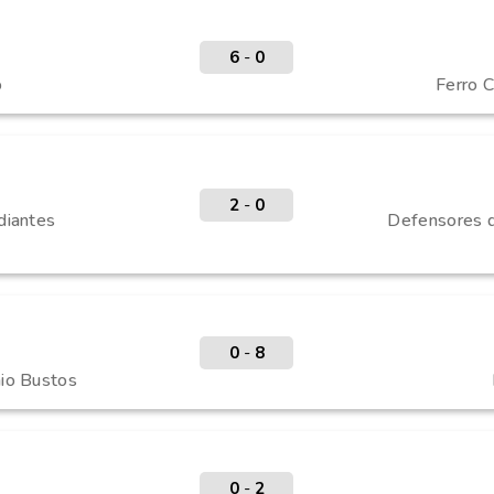
6
-
0
o
Ferro C
2
-
0
diantes
Defensores d
0
-
8
io Bustos
0
-
2