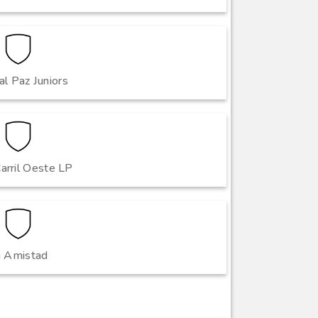
l Paz Juniors
arril Oeste LP
a Amistad