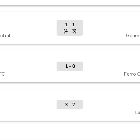
1 - 1
(4
-
3)
ntral
Genera
1
-
0
FC
Ferro C
3
-
2
P
L