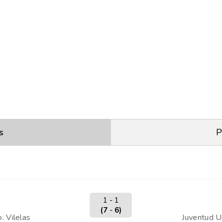
s
P
1 - 1
(7
-
6)
. Vilelas
Juventud U