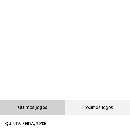
Últimos jogos
Próximos jogos
QUINTA-FEIRA, 29/05