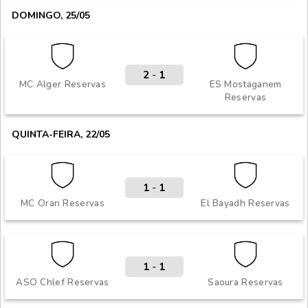
DOMINGO, 25/05
2
-
1
MC Alger Reservas
ES Mostaganem
Reservas
QUINTA-FEIRA, 22/05
1
-
1
MC Oran Reservas
El Bayadh Reservas
1
-
1
ASO Chlef Reservas
Saoura Reservas