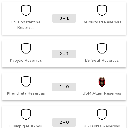
0
-
1
CS Constantine
Belouizdad Reservas
Reservas
2
-
2
Kabylie Reservas
ES Sétif Reservas
1
-
0
Khenchela Reservas
USM Alger Reservas
2
-
0
Olympique Akbou
US Biskra Reservas