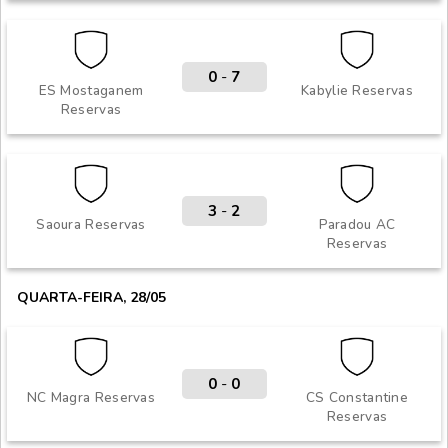
0
-
7
ES Mostaganem
Kabylie Reservas
Reservas
3
-
2
Saoura Reservas
Paradou AC
Reservas
QUARTA-FEIRA, 28/05
0
-
0
NC Magra Reservas
CS Constantine
Reservas