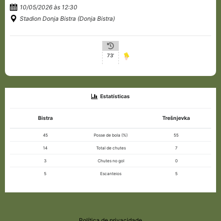
10/05/2026 às 12:30
Stadion Donja Bistra (Donja Bistra)
73'
Estatísticas
Bistra
Trešnjevka
45
Posse de bola (%)
55
14
Total de chutes
7
3
Chutes no gol
0
5
Escanteios
5
Política de privacidade