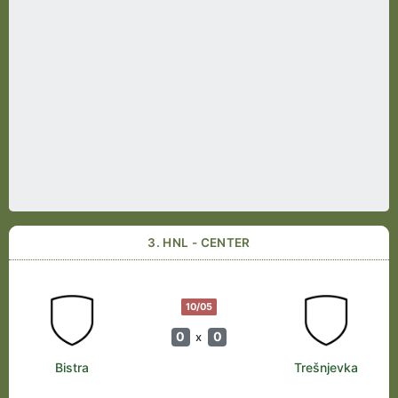
3. HNL - CENTER
10/05
0
0
x
Bistra
Trešnjevka