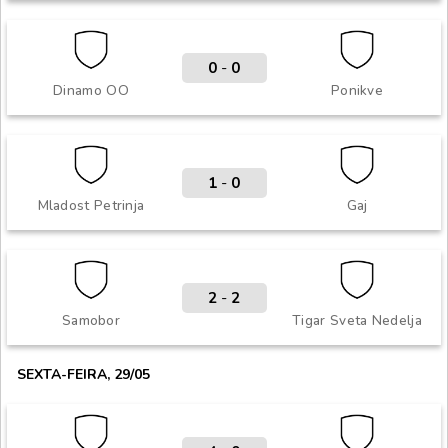
0
-
0
Dinamo OO
Ponikve
1
-
0
Mladost Petrinja
Gaj
2
-
2
Samobor
Tigar Sveta Nedelja
SEXTA-FEIRA, 29/05