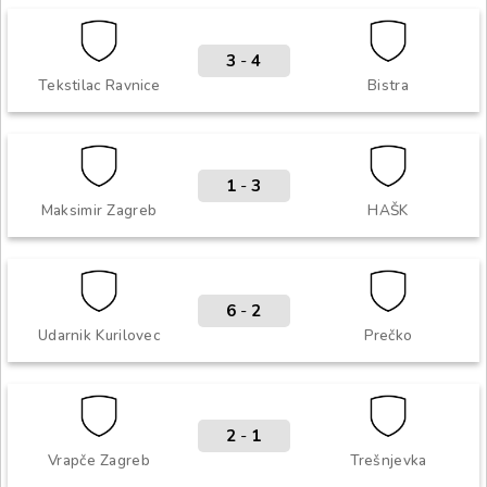
3
-
4
Tekstilac Ravnice
Bistra
1
-
3
Maksimir Zagreb
HAŠK
6
-
2
Udarnik Kurilovec
Prečko
2
-
1
Vrapče Zagreb
Trešnjevka