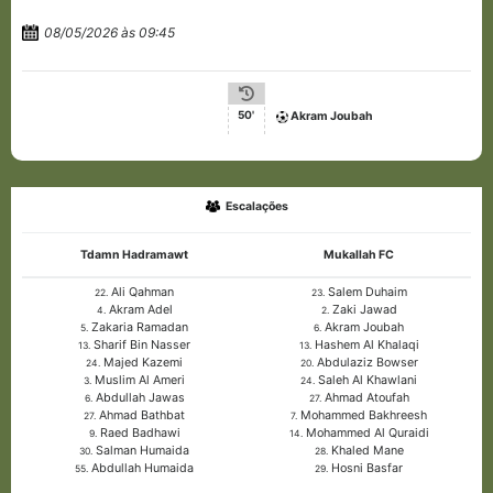
08/05/2026 às 09:45
50'
Akram Joubah
Escalações
Tdamn Hadramawt
Mukallah FC
Ali Qahman
Salem Duhaim
22.
23.
Akram Adel
Zaki Jawad
4.
2.
Zakaria Ramadan
Akram Joubah
5.
6.
Sharif Bin Nasser
Hashem Al Khalaqi
13.
13.
Majed Kazemi
Abdulaziz Bowser
24.
20.
Muslim Al Ameri
Saleh Al Khawlani
3.
24.
Abdullah Jawas
Ahmad Atoufah
6.
27.
Ahmad Bathbat
Mohammed Bakhreesh
27.
7.
Raed Badhawi
Mohammed Al Quraidi
9.
14.
Salman Humaida
Khaled Mane
30.
28.
Abdullah Humaida
Hosni Basfar
55.
29.