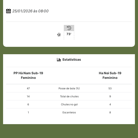
25/01/2026 às 08:00
73'
Estatísticas
PP Hà Nam Sub-19
Ha Noi Sub-19
Feminino
Feminino
47
Posse de bola (%)
53
14
Total de chutes
9
6
Chutes no gol
4
1
Escanteios
8