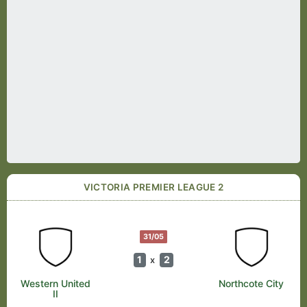
VICTORIA PREMIER LEAGUE 2
31/05
1
2
x
Western United
Northcote City
II