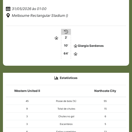
31/05/2026 às 01:00
Melbourne Rectangular Stadium ()
2'
10'
Giorgio Serdenes
64'
Estatísticas
Western United II
Northcote City
45
Posse de bola (%)
55
9
Total de chutes
15
3
Chutes no gol
6
3
Escanteios
5
6
Faltas cometidas
13