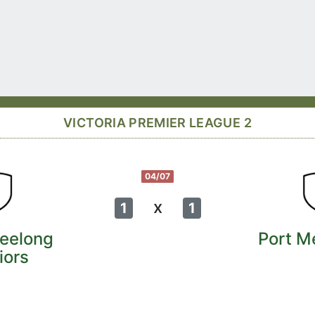
VICTORIA PREMIER LEAGUE 2
04/07
x
1
1
eelong
Port M
iors