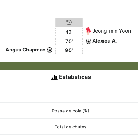
Jeong-min Yoon
42'
Alexiou A.
70'
Angus Chapman
90'
Estatísticas
Posse de bola (%)
Total de chutes