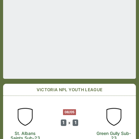
VICTORIA NPL YOUTH LEAGUE
08/05
1
1
x
St. Albans
Green Gully Sub-
Saints Sub-23
23