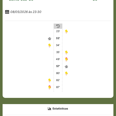
08/05/2026 às 23:30
23'
32'
34'
35'
49'
57'
80'
82'
87'
Estatísticas