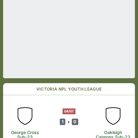
VICTORIA NPL YOUTH LEAGUE
04/07
1
0
x
George Cross
Oakleigh
Sub-23
Cannons Sub-23