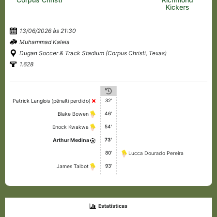
Kickers
13/06/2026 às 21:30
Muhammad Kaleia
Dugan Soccer & Track Stadium (Corpus Christi, Texas)
1.628
32'
Patrick Langlois (pênalti perdido)
46'
Blake Bowen
54'
Enock Kwakwa
73'
Arthur Medina
80'
Lucca Dourado Pereira
93'
James Talbot
Estatísticas