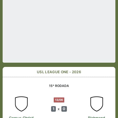
USL LEAGUE ONE - 2026
15ª RODADA
13/06
1
0
x
Corpus Christi
Richmond