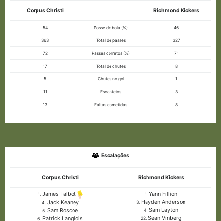
Corpus Christi
Richmond Kickers
54
Posse de bola (%)
46
363
Total de passes
327
72
Passes corretos (%)
71
17
Total de chutes
8
5
Chutes no gol
1
11
Escanteios
3
13
Faltas cometidas
8
Escalações
Corpus Christi
Richmond Kickers
Yann Fillion
James Talbot
1.
1.
Hayden Anderson
Jack Keaney
3.
4.
Sam Layton
Sam Roscoe
4.
5.
Sean Vinberg
Patrick Langlois
22.
6.