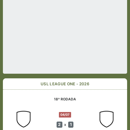
USL LEAGUE ONE - 2026
18ª RODADA
04/07
2
1
x