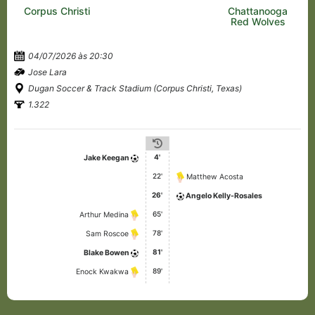
Corpus Christi
Chattanooga
Red Wolves
04/07/2026 às 20:30
Jose Lara
Dugan Soccer & Track Stadium (Corpus Christi, Texas)
1.322
4'
Jake Keegan
22'
Matthew Acosta
26'
Angelo Kelly-Rosales
65'
Arthur Medina
78'
Sam Roscoe
81'
Blake Bowen
89'
Enock Kwakwa