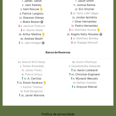
James Talbot
Jason Smith
1.
1.
Jack Keaney
Joshua Ramos
4.
11.
Eric Kinzner
Sam Roscoe
22.
5.
Yanis Lelin Vegas
Patrick Langlois
23.
6.
Jordan Ayimbila
Shannon Gómez
33.
22.
Omar Hernandez
Blake Bowen
7.
2.
Pedro Hernandez
Jackson Dietrich
14.
8.
Matthew Acosta
Nacho Abeal
21.
21.
Angelo Kelly-Rosales
Arthur Medina
35.
26.
Matthew Bentley
Andrew Booth
10.
80.
Ropapa Mensah
Jake Keegan
20.
12.
Banco de Reservas
Mason McCready
Austin Montoya
24.
66.
Tomás Ritondale
Oluwatobilba Adewole
3.
2.
James Parks
Aaron Lombardi
15.
30.
Pierce Infuso
Christian Engmann
20.
40.
A. Cerritos
Wynand Wessels
10.
6.
Nathan Donoho
Enock Kwakwa
19.
33.
Greyson Mercer
Kaihim Thomas
9.
7.
Kyle Barganski
19.
Javier Mariona
30.
Política de privacidade