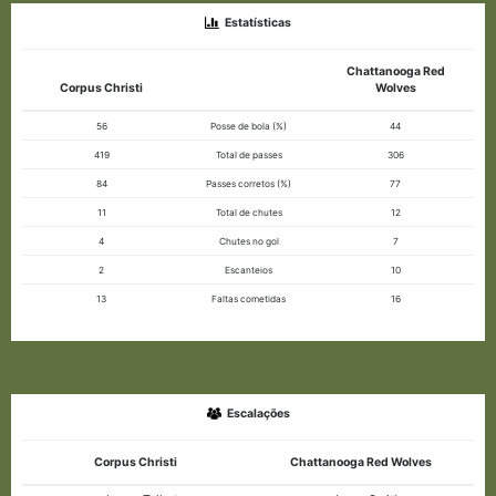
Estatísticas
Chattanooga Red
Corpus Christi
Wolves
56
Posse de bola (%)
44
419
Total de passes
306
84
Passes corretos (%)
77
11
Total de chutes
12
4
Chutes no gol
7
2
Escanteios
10
13
Faltas cometidas
16
Escalações
Corpus Christi
Chattanooga Red Wolves