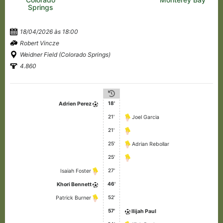
Springs
18/04/2026 às 18:00
Robert Vincze
Weidner Field (Colorado Springs)
4.860
18'
Adrien Perez
21'
Joel Garcia
21'
25'
Adrian Rebollar
25'
27'
Isaiah Foster
46'
Khori Bennett
52'
Patrick Burner
57'
Ilijah Paul