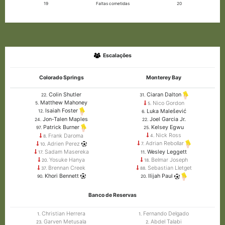
19
Faltas cometidas
20
Escalações
Colorado Springs
Monterey Bay
Colin Shutler
Ciaran Dalton
22.
31.
Matthew Mahoney
Nico Gordon
5.
5.
Isaiah Foster
Luka Malešević
12.
6.
Jon-Talen Maples
Joel Garcia Jr.
24.
22.
Kelsey Egwu
Patrick Burner
25.
97.
Nick Ross
Frank Daroma
4.
8.
Adrian Rebollar
Adrien Perez
7.
10.
Sadam Masereka
Wesley Leggett
17.
11.
Yosuke Hanya
Belmar Joseph
20.
18.
Brennan Creek
Sebastian Lletget
37.
88.
Khori Bennett
Ilijah Paul
90.
20.
Banco de Reservas
Christian Herrera
Fernando Delgado
1.
1.
Garven Metusala
Abdel Talabi
23.
2.