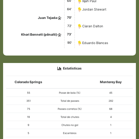
64'
Ilijah Paul
64'
Jordan Stewart
70'
Juan Tejada
72'
Ciaran Dalton
73'
Khori Bennett (pênalti)
90'
Eduardo Blancas
Estatísticas
Colorado Springs
Monterey Bay
55
Posse de bola (%)
45
351
Total de passes
282
75
Passes corretos (%)
68
19
Total de chutes
4
9
Chutes no gol
1
5
Escanteios
1