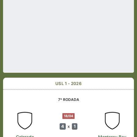
USL 1 - 2026
7ª RODADA
18/04
4
1
x
Colorado
Monterey Bay