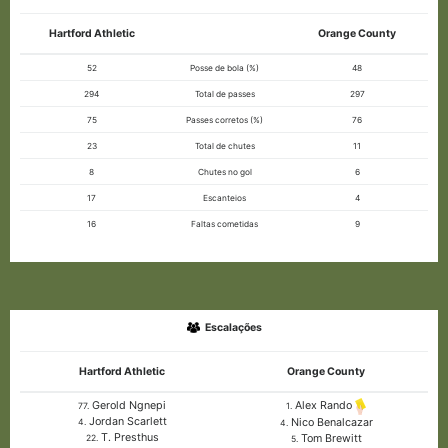
Hartford Athletic
Orange County
52
Posse de bola (%)
48
294
Total de passes
297
75
Passes corretos (%)
76
23
Total de chutes
11
8
Chutes no gol
6
17
Escanteios
4
16
Faltas cometidas
9
Escalações
Hartford Athletic
Orange County
Gerold Ngnepi
Alex Rando
77.
1.
Jordan Scarlett
Nico Benalcazar
4.
4.
T. Presthus
Tom Brewitt
22.
5.