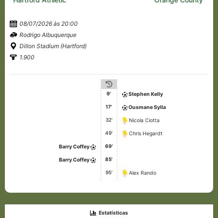
08/07/2026 às 20:00
Rodrigo Albuquerque
Dillon Stadium (Hartford)
1.900
9'
Stephen Kelly
17'
Ousmane Sylla
32'
Nicola Ciotta
49'
Chris Hegardt
69'
Barry Coffey
85'
Barry Coffey
95'
Alex Rando
Estatísticas