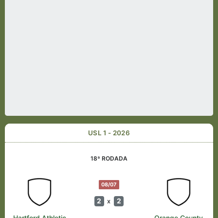
USL 1 - 2026
18ª RODADA
08/07
2
2
x
Hartford Athletic
Orange County