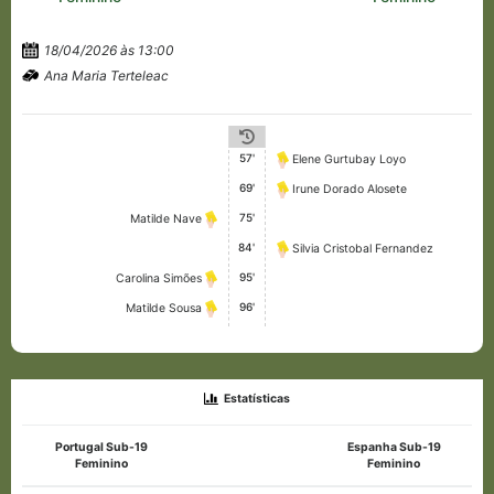
18/04/2026 às 13:00
Ana Maria Terteleac
57'
Elene Gurtubay Loyo
69'
Irune Dorado Alosete
75'
Matilde Nave
84'
Silvia Cristobal Fernandez
95'
Carolina Simões
96'
Matilde Sousa
Estatísticas
Portugal Sub-19
Espanha Sub-19
Feminino
Feminino