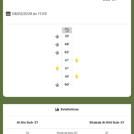
08/05/2026 às 11:05
22'
48'
62'
67'
67'
88'
90'
Estatísticas
Al Ain Sub-21
Shabab Al Ahli Sub-21
53
Posse de bola (%)
47