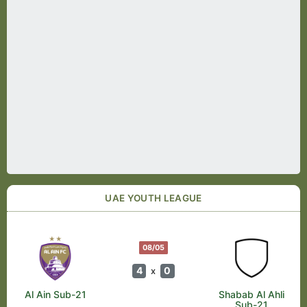
UAE YOUTH LEAGUE
08/05
4
0
x
Al Ain Sub-21
Shabab Al Ahli
Sub-21