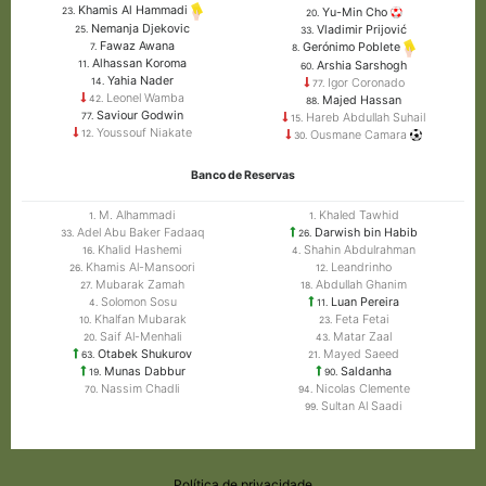
Khamis Al Hammadi
Yu-Min Cho
23.
20.
Nemanja Djekovic
Vladimir Prijović
25.
33.
Fawaz Awana
Gerónimo Poblete
7.
8.
Alhassan Koroma
Arshia Sarshogh
11.
60.
Yahia Nader
Igor Coronado
14.
77.
Leonel Wamba
Majed Hassan
42.
88.
Saviour Godwin
Hareb Abdullah Suhail
77.
15.
Youssouf Niakate
Ousmane Camara
12.
30.
Banco de Reservas
M. Alhammadi
Khaled Tawhid
1.
1.
Adel Abu Baker Fadaaq
Darwish bin Habib
33.
26.
Khalid Hashemi
Shahin Abdulrahman
16.
4.
Khamis Al-Mansoori
Leandrinho
26.
12.
Mubarak Zamah
Abdullah Ghanim
27.
18.
Solomon Sosu
Luan Pereira
4.
11.
Khalfan Mubarak
Feta Fetai
10.
23.
Saif Al-Menhali
Matar Zaal
20.
43.
Otabek Shukurov
Mayed Saeed
63.
21.
Munas Dabbur
Saldanha
19.
90.
Nassim Chadli
Nicolas Clemente
70.
94.
Sultan Al Saadi
99.
Política de privacidade