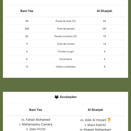
Bani Yas
Al Sharjah
56
Posse de bola (%)
44
368
Total de passes
291
80
Passes corretos (%)
78
11
Total de chutes
14
4
Chutes no gol
4
6
Escanteios
4
13
Faltas cometidas
8
Escalações
Bani Yas
Al Sharjah
Fahad Mohamed
Adel Al Hosani
55.
40.
Mahamadou Camara
Maro Katinić
2.
5.
Joao Victor
Khaled Aldhanhani
3.
19.