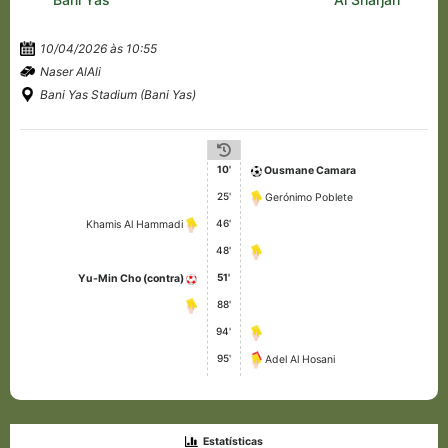
10/04/2026 às 10:55
Naser AlAli
Bani Yas Stadium (Bani Yas)
10'
Ousmane Camara
25'
Gerónimo Poblete
46'
Khamis Al Hammadi
48'
51'
Yu-Min Cho (contra)
88'
94'
95'
Adel Al Hosani
Estatísticas