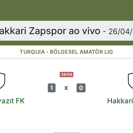
akkari Zapspor ao vivo
- 26/04
TURQUIA - BÖLGESEL AMATÖR LIG
26/04
x
1
0
azıt FK
Hakkar