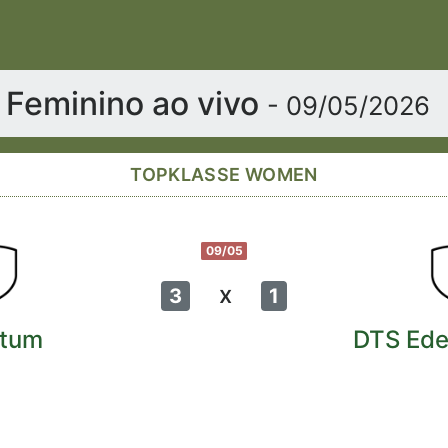
 Feminino ao vivo
- 09/05/2026
TOPKLASSE WOMEN
09/05
x
3
1
tum
DTS Ede