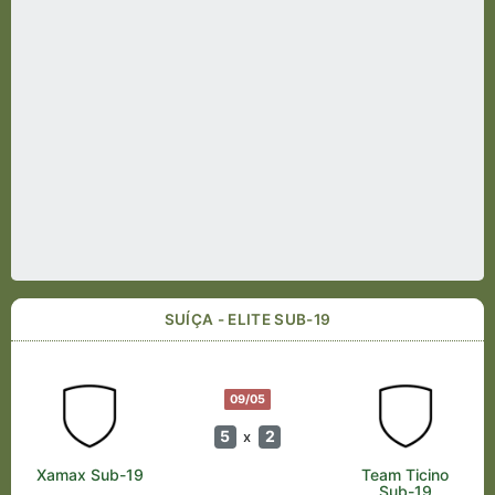
SUÍÇA - ELITE SUB-19
09/05
5
2
x
Xamax Sub-19
Team Ticino
Sub-19