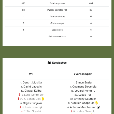
590
Total de passes
404
88
Passes corretos (%)
80
21
Total de chutes
17
6
Chutes no gol
4
4
Escanteios
6
11
Faltas cometidas
6
Escalações
Wil
Yverdon Sport
Gentrit Muslija
Simon Enzler
1.
1.
David Jacovic
Ousmane Doumbia
4.
4.
Djawal Kaiba
Vegard Kongsro
13.
18.
Loris Schreiber
Lucas Pos
19.
25.
Anthony Sauthier
Y. Bohon Diet
32.
31.
Aurelien Chappuis
Orges Bunjaku
8.
8.
Luuk Breedijk
Antonio Marchesano
11.
10.
Tim Staubli
Helios Sessolo
17.
19.