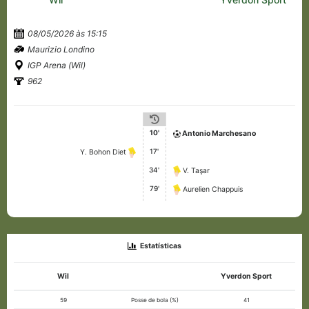
08/05/2026 às 15:15
Maurizio Londino
IGP Arena (Wil)
962
10'
Antonio Marchesano
17'
Y. Bohon Diet
34'
V. Taşar
79'
Aurelien Chappuis
Estatísticas
Wil
Yverdon Sport
59
Posse de bola (%)
41