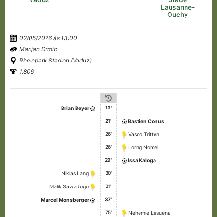
Lausanne-
Ouchy
02/05/2026 às 13:00
Marijan Drmic
Rheinpark Stadion (Vaduz)
1.806
19'
Brian Beyer
21'
Bastien Conus
26'
Vasco Tritten
26'
Lorng Nomel
29'
Issa Kaloga
30'
Niklas Lang
31'
Malik Sawadogo
37'
Marcel Monsberger
75'
Nehemie Lusuena