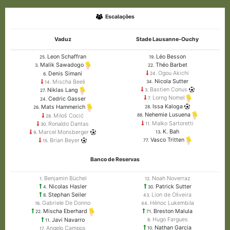
Escalações
Vaduz
Stade Lausanne-Ouchy
Leon Schaffran
Léo Besson
25.
19.
Théo Barbet
Malik Sawadogo
22.
3.
Ogou Akichi
Denis Simani
24.
6.
Nicola Sutter
Mischa Beeli
34.
14.
Bastien Conus
Niklas Lang
3.
27.
Lorng Nomel
Cedric Gasser
7.
24.
Issa Kaloga
Mats Hammerich
28.
26.
Nehemie Lusuena
Miloš Cocić
88.
28.
Malko Sartoretti
Ronaldo Dantas
11.
30.
K. Bah
Marcel Monsberger
13.
9.
Vasco Tritten
Brian Beyer
77.
15.
Banco de Reservas
Benjamin Büchel
Noah Noverraz
1.
12.
Nicolas Hasler
Patrick Sutter
4.
30.
Stephan Seiler
Lion de Oliveira
8.
43.
Gabriele De Donno
Hénoc Lukembila
16.
44.
Breston Malula
Mischa Eberhard
71.
22.
Hugo Fargues
Javi Navarro
8.
11.
Nathan Garcia
Angelo Campos
10.
17.