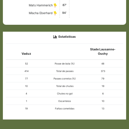
87'
Mats Hammerich
94'
Mischa Eberhard
Estatísticas
Stade Lausanne-
Vaduz
Ouchy
52
Posse de bola (%)
48
414
Total de passes
373
77
Passes corretos (%)
79
10
Total de chutes
19
4
Chutes no gol
6
1
Escanteios
10
19
Faltas cometidas
13