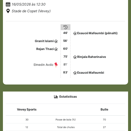
16/05/2026 às 12:30
Stade de Copet (Vevey)
46'
Exaucé Mafoumbi (pênalti)
56'
Granit Islami
60'
Rejan Thaci
75'
Rinjala Raherinaivo
81'
Elmedin Avdic
83'
Exaucé Mafoumbi
Estatísticas
Vevey Sports
Bulle
30
Posse de bola (%)
70
12
Total de chutes
27