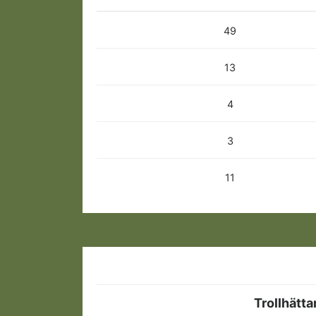
49
13
4
3
11
Trollhätta