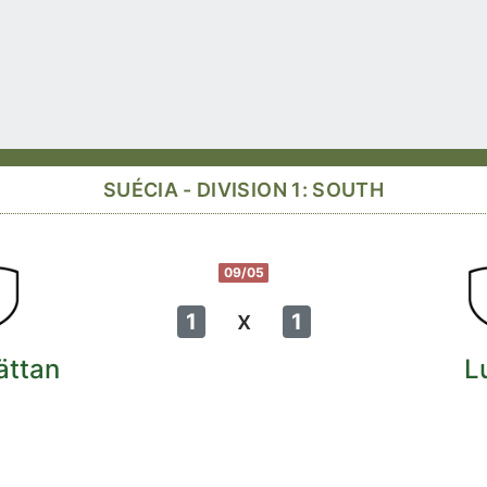
SUÉCIA - DIVISION 1: SOUTH
09/05
x
1
1
ättan
L