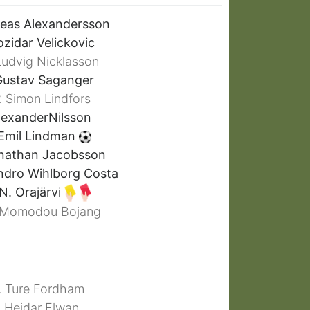
eas Alexandersson
zidar Velickovic
udvig Nicklasson
ustav Saganger
Simon Lindfors
.
exanderNilsson
Emil Lindman
athan Jacobsson
ndro Wihlborg Costa
N. Orajärvi
Momodou Bojang
Ture Fordham
.
Hejdar Elwan
.