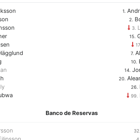
iksson
Andr
1.
son
Bo
2.
nsson
L
3.
ner
G
15.
nsen
17
Hägglund
Al
7.
g
10.
san
Jon
14.
th
Alea
20.
ly
26.
rubwa
99.
Banco de Reservas
rsson
32
ilipsson
4