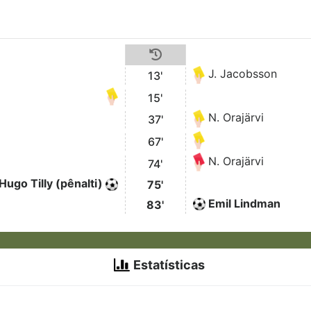
J. Jacobsson
13'
15'
N. Orajärvi
37'
67'
N. Orajärvi
74'
Hugo Tilly (pênalti)
75'
Emil Lindman
83'
Estatísticas