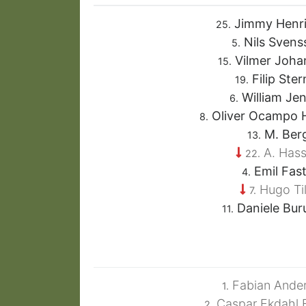
Jimmy Henr
25.
Nils Svens
5.
Vilmer Joha
15.
Filip Ster
19.
William Je
6.
Oliver Ocampo 
8.
M. Ber
13.
A. Has
22.
Emil Fas
4.
Hugo Til
7.
Daniele Bu
11.
Fabian Ande
1.
Caspar Ekdahl F
2.