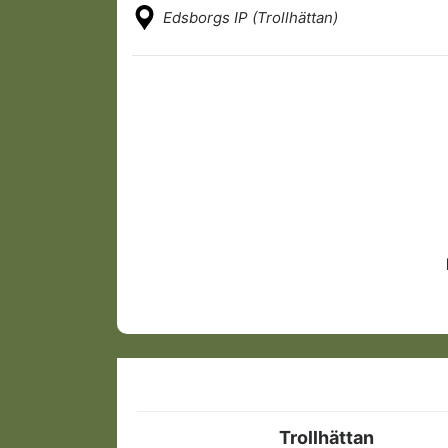
Edsborgs IP (Trollhättan)
Trollhättan