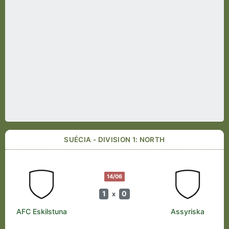
SUÉCIA - DIVISION 1: NORTH
14/06
1
0
x
AFC Eskilstuna
Assyriska