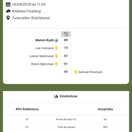
14/06/2026 às 11:00
Andreas Forsberg
Tunavallen (Eskilstuna)
46'
Melvin Rydh
79'
Lee Hansson
82'
Leond Mahmoud
94'
Robin Björkman
96'
Samuel Nnamani
Estatísticas
AFC Eskilstuna
Assyriska
37
Posse de bola (%)
63
311
Total de passes
492