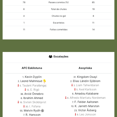
78
Passes corretos (%)
85
8
Total de chutes
19
4
Chutes no gol
8
1
Escanteios
11
11
Faltas cometidas
14
Escalações
AFC Eskilstuna
Assyriska
Kevin Dyplin
Kingdom Osayi
1.
31.
Elias Ländin Sjöblom
Leond Mahmoud
2.
2.
Liam Tahwildaran
Taulant Parallangaj
3.
5.
Axel Karlsson
E. Rigö
5.
12.
Amadou Kalabane
Arvid Önnebro
6.
36.
Alfredo Martiatu Nordeman
Ibrahim Ahmed
8.
8.
F. Felder Aaltonen
Sixten Sköldqvist
7.
16.
K. Jarrett-Marston
I. Fofana
10.
30.
Victor Åsberg
Melvin Rydh
23.
55.
Leo Jonsson
R. Hansson
9.
7.