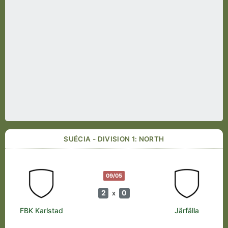
SUÉCIA - DIVISION 1: NORTH
09/05
2
0
x
FBK Karlstad
Järfälla