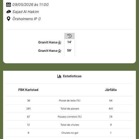
09/05/2026 às 11:00
Sajad Al Hakim
Örsholmens IP ()
14'
Granit Hana
59'
Granit Hana
Estatísticas
FBK Karlstad
Järfälla
36
Posse de bola (%)
64
281
Total de passes
441
67
Passes corretos (%)
78
12
Total de chutes
9
9
Chutes no gol
1