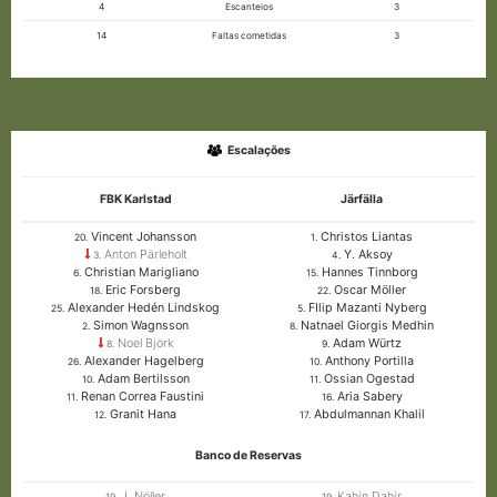
4
Escanteios
3
14
Faltas cometidas
3
Escalações
FBK Karlstad
Järfälla
Vincent Johansson
Christos Liantas
20.
1.
Anton Pärleholt
Y. Aksoy
3.
4.
Christian Marigliano
Hannes Tinnborg
6.
15.
Eric Forsberg
Oscar Möller
18.
22.
Alexander Hedén Lindskog
FIlip Mazanti Nyberg
25.
5.
Simon Wagnsson
Natnael Giorgis Medhin
2.
8.
Noel Björk
Adam Würtz
8.
9.
Alexander Hagelberg
Anthony Portilla
26.
10.
Adam Bertilsson
Ossian Ogestad
10.
11.
Renan Correa Faustini
Aria Sabery
11.
16.
Granit Hana
Abdulmannan Khalil
12.
17.
Banco de Reservas
J. Nöller
Kahin Dahir
19.
19.