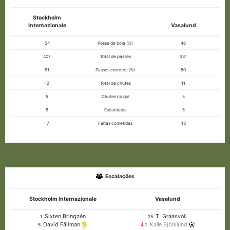
Stockholm
Internazionale
Vasalund
54
Posse de bola (%)
46
407
Total de passes
331
81
Passes corretos (%)
80
12
Total de chutes
11
5
Chutes no gol
5
5
Escanteios
5
17
Faltas cometidas
13
Escalações
Stockholm Internazionale
Vasalund
Sixten Bringzén
T. Graasvoll
1.
25.
Kalle Björklund
David Fällman
3.
5.