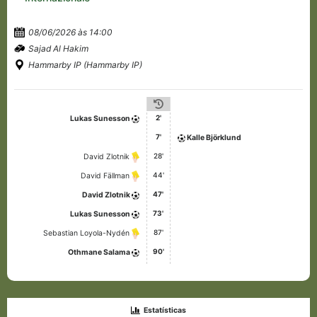
08/06/2026 às 14:00
Sajad Al Hakim
Hammarby IP (Hammarby IP)
2'
Lukas Sunesson
7'
Kalle Björklund
28'
David Zlotnik
44'
David Fällman
47'
David Zlotnik
73'
Lukas Sunesson
87'
Sebastian Loyola-Nydén
90'
Othmane Salama
Estatísticas