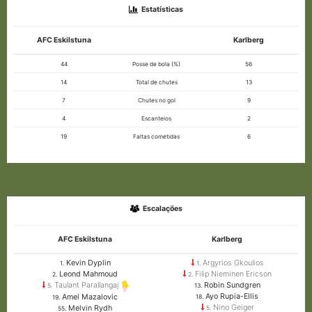
Estatísticas
AFC Eskilstuna
Karlberg
44
Posse de bola (%)
56
14
Total de chutes
13
7
Chutes no gol
9
4
Escanteios
2
19
Faltas cometidas
6
Escalações
AFC Eskilstuna
Karlberg
Kevin Dyplin
Argyrios Gkoulios
1.
1.
Leond Mahmoud
Filip Nieminen Ericson
2.
2.
Robin Sundgren
Taulant Parallangaj
13.
5.
Ayo Rupia-Ellis
Amel Mazalovic
18.
19.
Nino Geiger
Melvin Rydh
5.
55.