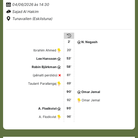
04/06/2026 às 14:30
Sajad Al Hakim
Tunavallen (Eskilstuna)
2'
N. Negash
20'
Ibrahim Ahmed
53'
Lee Hansson
58'
Robin Björkman
61'
(pênalti perdido)
69'
Taulant Parallangaj
90'
Omar Jemal
92'
Omar Jemal
95'
A. Flodkvist
96'
A. Flodkvist