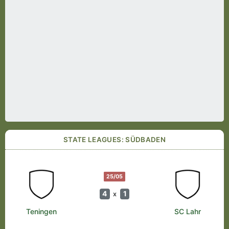
STATE LEAGUES: SÜDBADEN
25/05
4
1
x
Teningen
SC Lahr