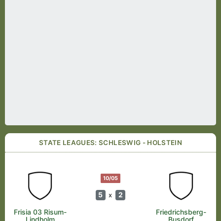
STATE LEAGUES: SCHLESWIG - HOLSTEIN
10/05
5
2
x
Frisia 03 Risum-
Friedrichsberg-
Lindholm
Busdorf