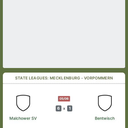
STATE LEAGUES: MECKLENBURG - VORPOMMERN
05/06
6
1
x
Malchower SV
Bentwisch