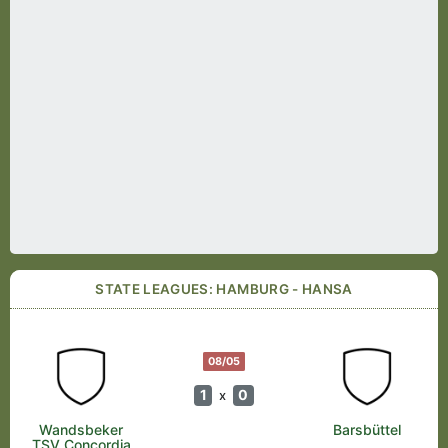
STATE LEAGUES: HAMBURG - HANSA
08/05
1
0
x
Wandsbeker
Barsbüttel
TSV Concordia