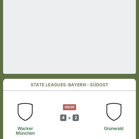
STATE LEAGUES: BAYERN - SÜDOST
09/05
4
2
x
Wacker
Grunwald
München