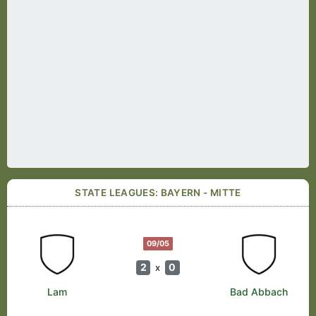
STATE LEAGUES: BAYERN - MITTE
09/05
2
0
x
Lam
Bad Abbach