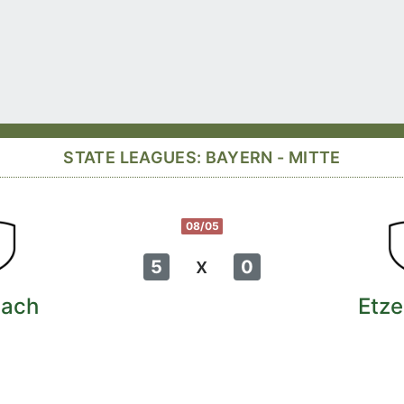
STATE LEAGUES: BAYERN - MITTE
08/05
x
5
0
ach
Etze