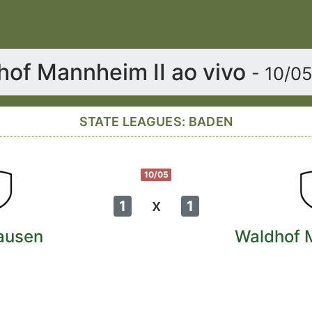
of Mannheim II ao vivo
- 10/0
STATE LEAGUES: BADEN
10/05
x
1
1
ausen
Waldhof 