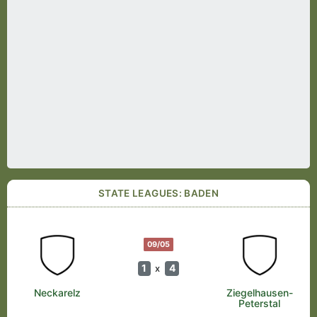
STATE LEAGUES: BADEN
09/05
1
4
x
Neckarelz
Ziegelhausen-
Peterstal