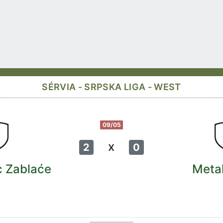
SÉRVIA - SRPSKA LIGA - WEST
09/05
x
2
0
 Zablaće
Meta