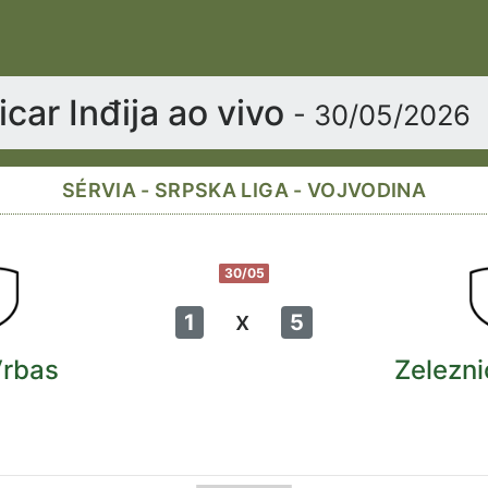
car Inđija ao vivo
- 30/05/2026
SÉRVIA - SRPSKA LIGA - VOJVODINA
30/05
x
1
5
rbas
Zelezni