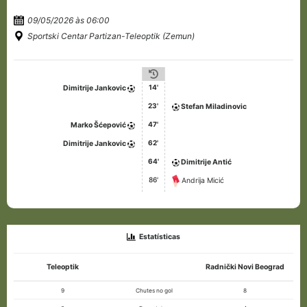
09/05/2026 às 06:00
Sportski Centar Partizan-Teleoptik (Zemun)
14'
Dimitrije Jankovic
23'
Stefan Miladinovic
47'
Marko Šćepović
62'
Dimitrije Jankovic
64'
Dimitrije Antić
86'
Andrija Micić
Estatísticas
Teleoptik
Radnički Novi Beograd
9
Chutes no gol
8